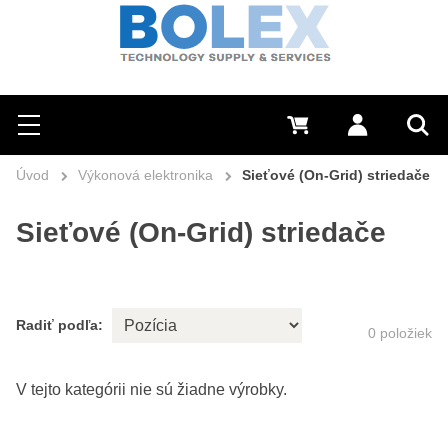
Hľadať
0 €
Prihlásiť sa
Menu
Vyh
Úvod
Výkonová elektronika
Sieťové (On-Grid) striedače
Sieťové (On-Grid) striedače
Radiť podľa:
0
položiek