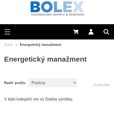
Hľadať
0 €
Prihlásiť sa
Menu
Vyh
Úvod
Energetický manažment
Energetický manažment
Radiť podľa:
0
položiek