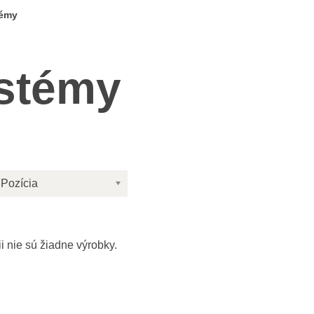
émy
stémy
Pozícia