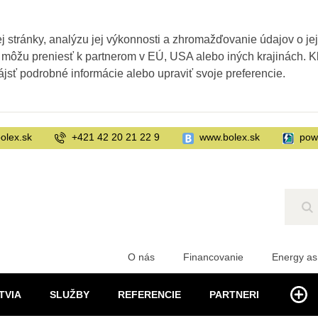
 stránky, analýzu jej výkonnosti a zhromažďovanie údajov o je
 môžu preniesť k partnerom v EÚ, USA alebo iných krajinách. Kl
ájsť podrobné informácie alebo upraviť svoje preferencie.
olex.sk
+421 42 20 21 22 9
www.bolex.sk
pow
Hľ
O nás
Financovanie
Energy as
TVIA
SLUŽBY
REFERENCIE
PARTNERI