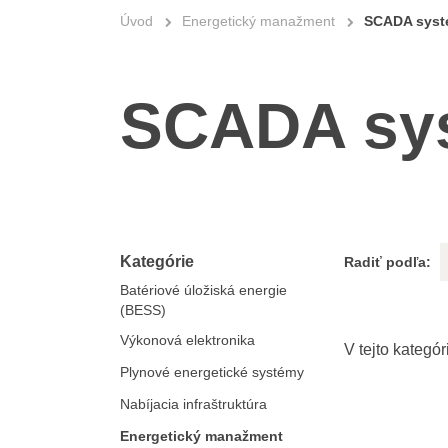
Úvod
Energetický manažment
SCADA syst
SCADA sy
Kategórie
Radiť podľa:
Batériové úložiská energie
(BESS)
Výkonová elektronika
Plynové energetické systémy
Nabíjacia infraštruktúra
Energetický manažment