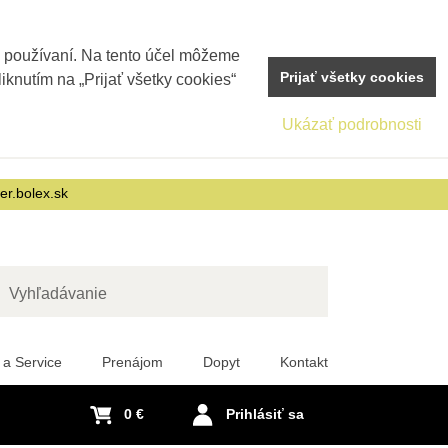
j používaní. Na tento účel môžeme
Prijať všetky cookies
iknutím na „Prijať všetky cookies“
Ukázať podrobnosti
er.bolex.sk
adať
 a Service
Prenájom
Dopyt
Kontakt
0 €
Prihlásiť sa