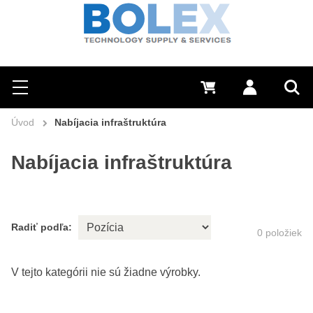
Hľadať
0 €
Prihlásiť sa
Menu
Vyh
Úvod
Nabíjacia infraštruktúra
Nabíjacia infraštruktúra
Radiť podľa:
0
položiek